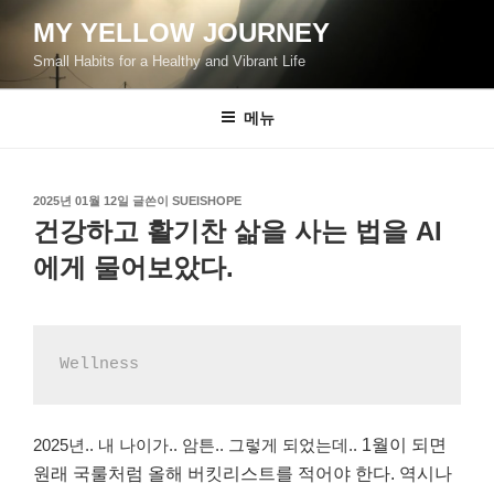
콘
MY YELLOW JOURNEY
텐
Small Habits for a Healthy and Vibrant Life
츠
로
바
메뉴
로
가
기
작
2025년 01월 12일
글쓴이
SUEISHOPE
성
건강하고 활기찬 삶을 사는 법을 AI
일
자
에게 물어보았다.
Wellness
2025년..
내 나이가.. 암튼.. 그렇게 되었는데..
1월이 되면
원래 국룰처럼 올해 버킷리스트를 적어야 한다.
역시나